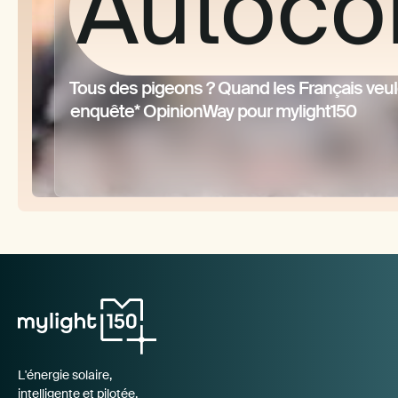
Autoco
Le
Tous des pigeons ? Quand les Français veulen
enquête* OpinionWay pour mylight150
table
L'énergie solaire,
intelligente et pilotée.