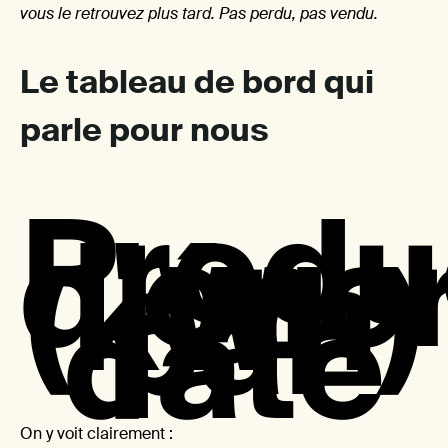
une
vous le retrouvez plus tard. Pas perdu, pas vendu.
Le tableau de bord qui
parle pour nous
petite
Produ
d'éne
(kWh)
par
date
parti
On y voit clairement :