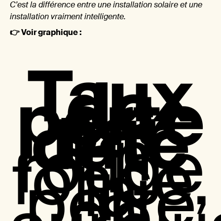
moye
C’est la différence entre une installation solaire et une
installation vraiment intelligente.
👉 Voir graphique :
Taux
de
perte
nos c
par
date
En
rouge
foncé,
la
perte
ne
de