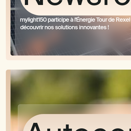
cons
mylight150 participe à l'Énergie Tour de Rexel
découvrir nos solutions innovantes !
ce qu’
produi