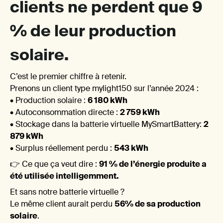
clients ne perdent que
9
%
de leur production
comp
solaire.
C’est le premier chiffre à retenir.
Prenons un client type mylight150 sur l’année 2024 :
• Production solaire :
6 180 kWh
• Autoconsommation directe :
2 759 kWh
• Stockage dans la batterie virtuelle MySmartBattery:
2
879 kWh
🌤️ En
• Surplus réellement perdu :
543 kWh
👉 Ce que ça veut dire :
91 % de l’énergie produite a
été utilisée intelligemment.
Et sans notre batterie virtuelle ?
Le même client aurait perdu
56% de sa production
solaire
.