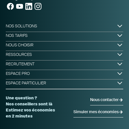
de
NOS SOLUTIONS
bord
Produire & Stocker
NOS TARIFS
Piloter & Cagnotter
Offres d'énergie
NOUS CHOISIR
L'application mylight150
Prix d'une installation photovoltaïque
Comment ça marche ?
Notre vision
RESSOURCES
Avis clients
FAQ
RECRUTEMENT
mylight150 vs. Urban Solar
CGV
Nos offres d'emploi
ESPACE PRO
MyProPortal
MyProSizer
ESPACE PARTICULIER
qui
mylight150 pro
Espace MyHome
Services administratifs
Espace mylight150
Une question ?
Nous contacter
Formations
Nos conseillers sont là
Documentation technique
Estimez vos économies
Simuler mes économies
Distributeurs
en 2 minutes