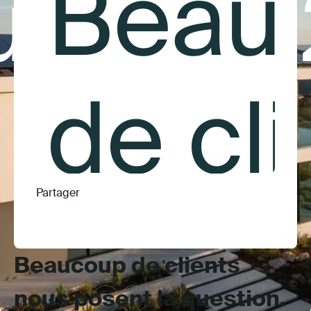
Beau
st 25,
de cl
Partager
nous
Beaucoup de clients
nous posent la question.