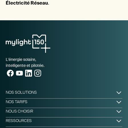
Électricité Réseau
.
L'énergie solaire,
intelligente et pilotée.
NOS SOLUTIONS
Produire & Stocker
NOS TARIFS
Piloter & Cagnotter
Offres d'énergie
NOUS CHOISIR
L'application mylight150
Prix d'une installation photovoltaïque
Comment ça marche ?
Notre vision
RESSOURCES
Avis clients