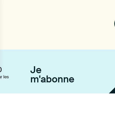
Je
0
m'abonne
r les