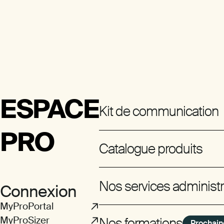
ESPACE
Kit de communication
PRO
Catalogue produits
Nos services administra
Connexion
MyProPortal
MyProSizer
Nos formations
Prochain