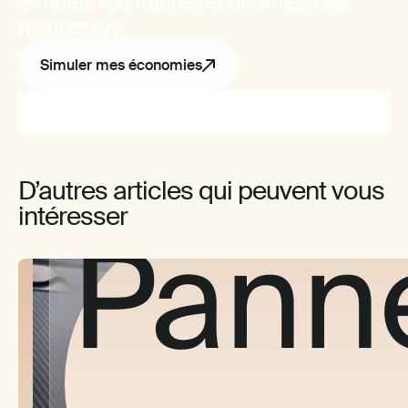
l'en
Simulez vos futures économies dès
maintenant
Simuler mes économies
où e
D’autres articles qui peuvent vous
intéresser
Pann