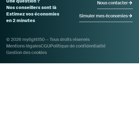
Espace mylight150
Une question ?
Nous contacter
Formations
Nos conseillers sont là
Documentation technique
Estimez vos économies
Simuler mes économies
Distributeurs
en 2 minutes
© 2026 mylight150 — Tous droits réservés
Que 
Mentions légales
CGU
Politique de confidentialité
Gestion des cookies
passe