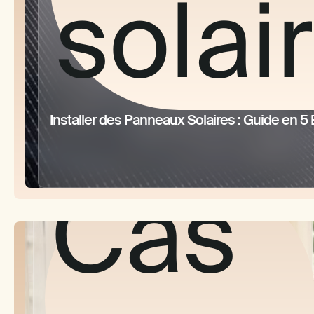
se
solai
Installer des Panneaux Solaires : Guide en 5
trou
Cas