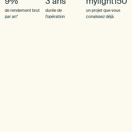
9%
3 ans
mylight150
de rendement brut
durée de
un projet que vous
par an*
l’opération
conaissez déjà